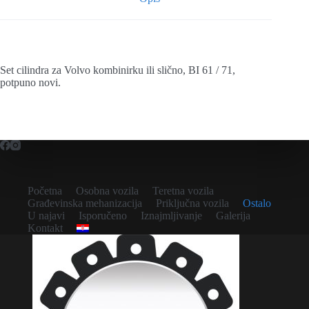
Set cilindra za Volvo kombinirku ili slično, BI 61 / 71,
potpuno novi.
Početna
Osobna vozila
Teretna vozila
Građevinska mehanizacija
Priključna vozila
Ostalo
U najavi
Isporučeno
Iznajmljivanje
Galerija
Kontakt