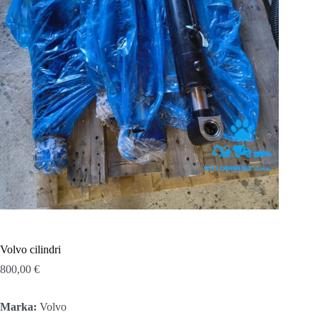
Volvo cilindri
800,00
€
Marka:
Volvo