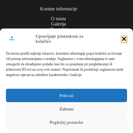
Korisne informacije
O nama
Galerija
Kontakti
Upravljajte pristankom za
kolačiće
Politika privatnosti
Da bismo pružili najbolje iskustvo, koristimo tehnologije poput kolačića za čuvanje
i/ili pristup informacijama o uređaju. Suglasnost s ovim tehnologijama će nam
Kontakt
omogućiti da obrađujemo podatke kao što su ponašanje pri pregledavanju ili
jedinstveni ID-ovi na ovoj web stranici. Nepristanak ili povlačenje suglasnosti može
Meli Commerce
negativno utjecati na određene karakteristike i funkcije.
Dužice ul., 1,
10000, Zagreb,
Hrvatska
Prihvati
Parking/lager
Zabrani
Brdekova bb
Pogledaj postavke
10410 Mičevec
Hrvatska