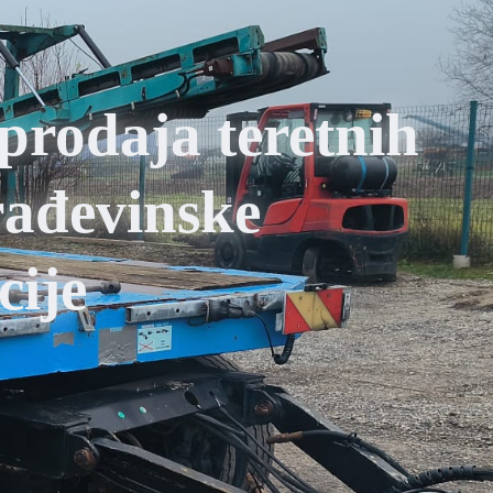
prodaja teretnih
građevinske
cije