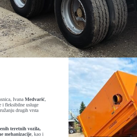
lasnica, Ivana
Medvarić
,
i fleksibilne usluge
pružanju drugih vrsta
ih teretnih vozila,
dne mehanizacije
, kao i