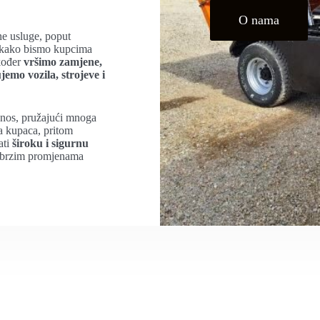
O nama
e usluge, poput
 kako bismo kupcima
kođer
vršimo zamjene,
jemo vozila, strojeve i
odnos, pružajući mnoga
a kupaca, pritom
ati
široku i sigurnu
s brzim promjenama