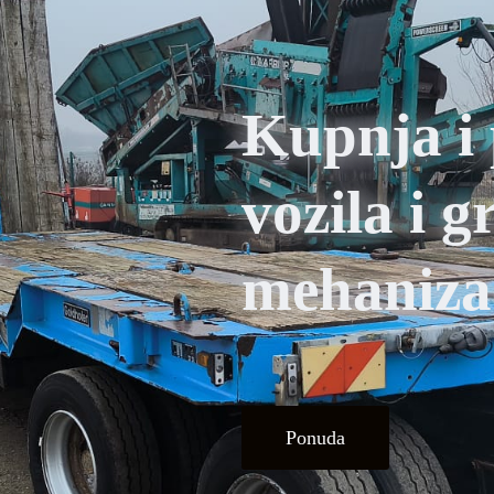
Kupnja i 
vozila i 
mehaniza
Ponuda