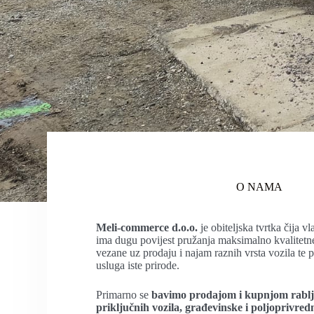
O NAMA
Meli-commerce d.o.o.
je obiteljska tvrtka čija v
ima dugu povijest pružanja maksimalno kvalitetne 
vezane uz prodaju i najam raznih vrsta vozila te 
usluga iste prirode.
Primarno se
bavimo prodajom i kupnjom rabljen
priključnih vozila, građevinske i poljoprivre