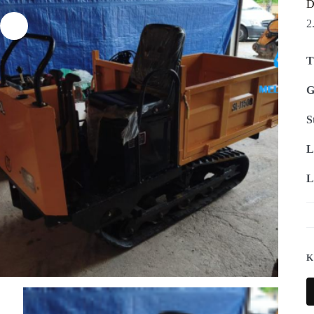
D
2
T
G
S
L
L
K