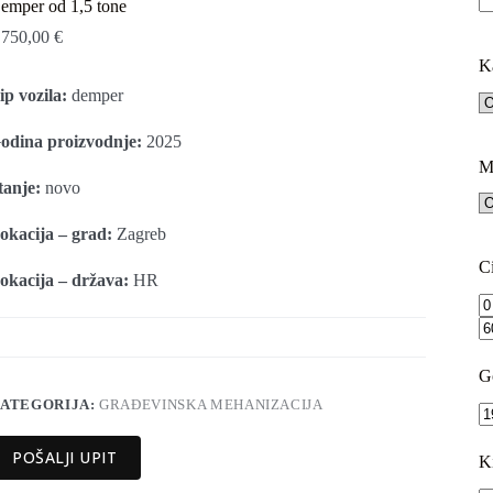
emper od 1,5 tone
.750,00
€
K
ip vozila:
demper
odina proizvodnje:
2025
M
tanje:
novo
okacija – grad:
Zagreb
C
okacija – država:
HR
G
ATEGORIJA:
GRAĐEVINSKA MEHANIZACIJA
POŠALJI UPIT
K