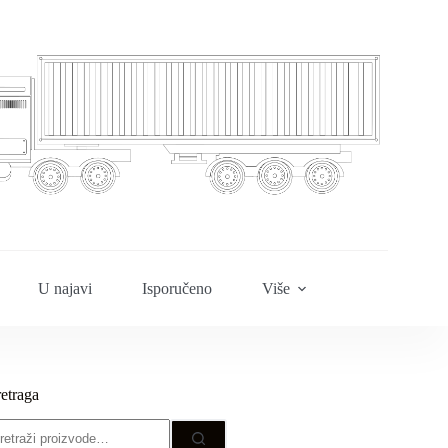
U najavi
Isporučeno
Više
retraga
etraži: