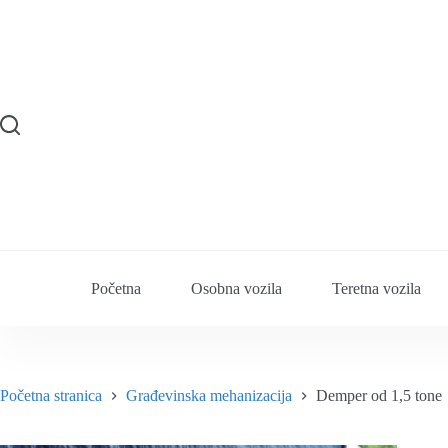
Preskoči
na
sadržaj
Početna
Osobna vozila
Teretna vozila
Početna stranica
Građevinska mehanizacija
Demper od 1,5 tone