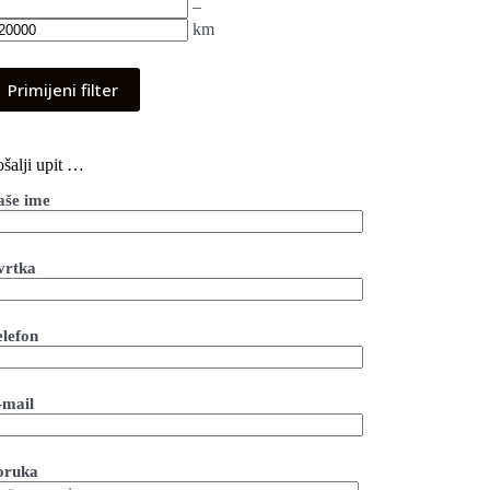
–
km
Primijeni filter
šalji upit …
aše ime
vrtka
elefon
-mail
oruka