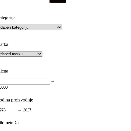
ategorija
arka
ijena
–
odina proizvodnje
–
ilometraža