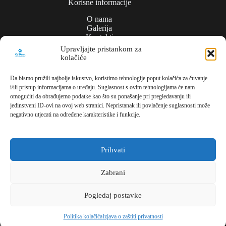
Korisne informacije
O nama
Galerija
Kontakti
Upravljajte pristankom za
kolačiće
Politika privatnosti
Da bismo pružili najbolje iskustvo, koristimo tehnologije poput kolačića za čuvanje
i/ili pristup informacijama o uređaju. Suglasnost s ovim tehnologijama će nam
Kontakt
omogućiti da obrađujemo podatke kao što su ponašanje pri pregledavanju ili
jedinstveni ID-ovi na ovoj web stranici. Nepristanak ili povlačenje suglasnosti može
Meli Commerce
negativno utjecati na određene karakteristike i funkcije.
Dužice ul., 1,
10000, Zagreb,
Hrvatska
Prihvati
Parking/lager
Zabrani
Brdekova bb
Pogledaj postavke
10410 Mičevec
Hrvatska
Copyright © 2026 - MELI COMMERCE | All rights
Politika kolačića
Izjava o zaštiti privatnosti
reserved. | Creating websites:
IT DESIGN