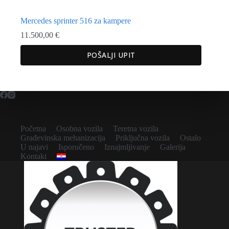
Mercedes sprinter 516 za kampere
11.500,00
€
POŠALJI UPIT
Početna
Osobna vozila
Teretna vozila
Građevinska mehanizacija
Priključna vozila
Ostalo
U najavi
Isporučeno
Iznajmljivanje
Galerija
Kontakt