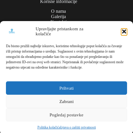
Korisne informacije
O nama
Galerija
Kontakti
Upravljajte pristankom za
kolačiće
Politika privatnosti
Da bismo pružili najbolje iskustvo, koristimo tehnologije poput kolačića za čuvanje
i/ili pristup informacijama o uređaju. Suglasnost s ovim tehnologijama će nam
Kontakt
omogućiti da obrađujemo podatke kao što su ponašanje pri pregledavanju ili
jedinstveni ID-ovi na ovoj web stranici. Nepristanak ili povlačenje suglasnosti može
Meli Commerce
negativno utjecati na određene karakteristike i funkcije.
Dužice ul., 1,
10000, Zagreb,
Hrvatska
Prihvati
Parking/lager
Zabrani
Brdekova bb
Pogledaj postavke
10410 Mičevec
Hrvatska
Copyright © 2026 - MELI COMMERCE | All rights
Politika kolačića
Izjava o zaštiti privatnosti
reserved. | Creating websites:
IT DESIGN