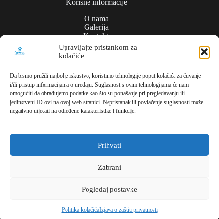
Korisne informacije
O nama
Galerija
Kontakti
Upravljajte pristankom za
kolačiće
Politika privatnosti
Da bismo pružili najbolje iskustvo, koristimo tehnologije poput kolačića za čuvanje
i/ili pristup informacijama o uređaju. Suglasnost s ovim tehnologijama će nam
Kontakt
omogućiti da obrađujemo podatke kao što su ponašanje pri pregledavanju ili
jedinstveni ID-ovi na ovoj web stranici. Nepristanak ili povlačenje suglasnosti može
Meli Commerce
negativno utjecati na određene karakteristike i funkcije.
Dužice ul., 1,
10000, Zagreb,
Hrvatska
Prihvati
Parking/lager
Zabrani
Brdekova bb
Pogledaj postavke
10410 Mičevec
Hrvatska
Copyright © 2026 - MELI COMMERCE | All rights
Politika kolačića
Izjava o zaštiti privatnosti
reserved. | Creating websites:
IT DESIGN