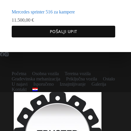
Mercedes sprinter 516 za kampere
11.500,00
€
POŠALJI UPIT
Početna
Osobna vozila
Teretna vozila
Građevinska mehanizacija
Priključna vozila
Ostalo
U najavi
Isporučeno
Iznajmljivanje
Galerija
Kontakt