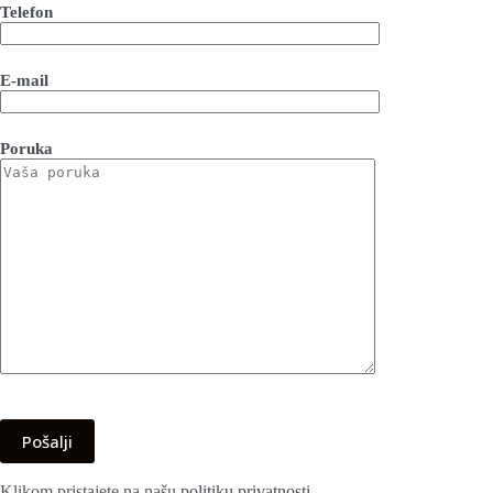
Telefon
E-mail
Poruka
Klikom pristajete na našu
politiku privatnosti
.