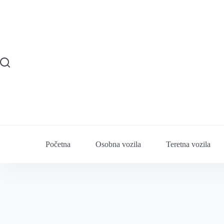
Preskoči
na
sadržaj
Početna
Osobna vozila
Teretna vozila