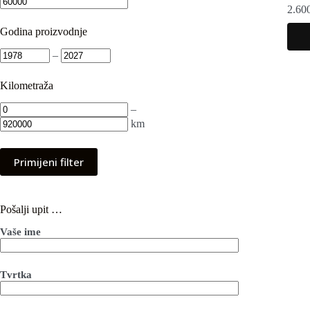
2.60
Godina proizvodnje
–
Kilometraža
–
km
Primijeni filter
Pošalji upit …
Vaše ime
Tvrtka