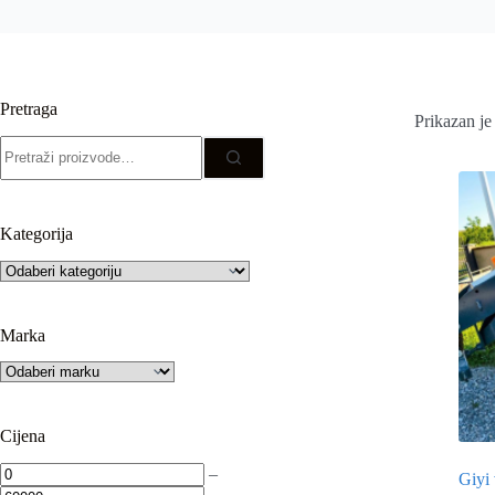
Pretraga
Prikazan je 
Pretraži:
Kategorija
Marka
Cijena
–
Giyi 