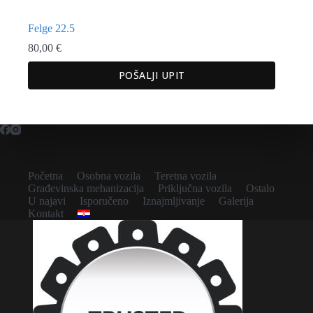
Felge 22.5
80,00
€
POŠALJI UPIT
Početna
Osobna vozila
Teretna vozila
Građevinska mehanizacija
Priključna vozila
Ostalo
U najavi
Isporučeno
Iznajmljivanje
Galerija
Kontakt