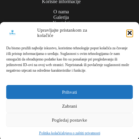
Korisne informacije
O nama
Galerija
Kontakti
Upravljajte pristankom za
kolačiće
Politika privatnosti
Da bismo pružili najbolje iskustvo, koristimo tehnologije poput kolačića za čuvanje
i/ili pristup informacijama o uređaju. Suglasnost s ovim tehnologijama će nam
Kontakt
omogućiti da obrađujemo podatke kao što su ponašanje pri pregledavanju ili
jedinstveni ID-ovi na ovoj web stranici. Nepristanak ili povlačenje suglasnosti može
Meli Commerce
negativno utjecati na određene karakteristike i funkcije.
Dužice ul., 1,
10000, Zagreb,
Hrvatska
Prihvati
Parking/lager
Zabrani
Brdekova bb
Pogledaj postavke
10410 Mičevec
Hrvatska
Copyright © 2026 - MELI COMMERCE | All rights
Politika kolačića
Izjava o zaštiti privatnosti
reserved. | Creating websites:
IT DESIGN