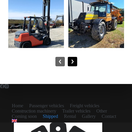
Home
Passenger vehicles
Freight vehicles
Construction machinery
Trailer vehicles
Other
Coming soon
Shipped
Rental
Gallery
Contact