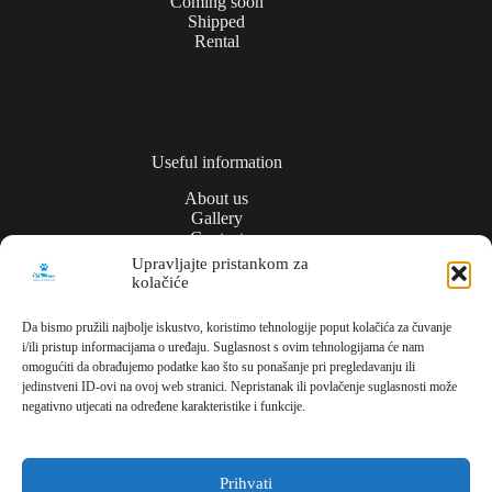
Coming soon
Shipped
Rental
Useful information
About us
Gallery
Contact
Upravljajte pristankom za
kolačiće
Privacy policy
Da bismo pružili najbolje iskustvo, koristimo tehnologije poput kolačića za čuvanje
i/ili pristup informacijama o uređaju. Suglasnost s ovim tehnologijama će nam
Contact
omogućiti da obrađujemo podatke kao što su ponašanje pri pregledavanju ili
jedinstveni ID-ovi na ovoj web stranici. Nepristanak ili povlačenje suglasnosti može
Meli Commerce
negativno utjecati na određene karakteristike i funkcije.
Dužice ul., 1,
10000, Zagreb,
Croatia
Prihvati